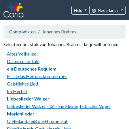
Help
Nederlands
Componisten
Johannes Brahms
Selecteer het stuk van Johannes Brahms dat je wilt oefenen.
Altes Volkslied
Da unten im Tale
ein Deutsches Requiem
Es ist das Heil uns kommen her
Geistliches Lied
Im Herbst
Liebeslieder Walzer
Liebeslieder Walzer - 06 - Ein kleiner, hübscher Vogel
Marienlieder
O Heiland, reiß die Himmel auf
Schaffe in mir, Gott, ein rein Herz